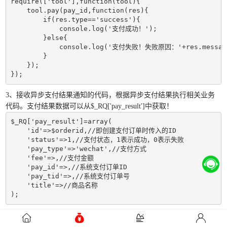
require(['tool'],function(tool){

    tool.pay(pay_id,function(res){

        if(res.type=='success'){

            console.log('支付成功！');

        }else{

            console.log('支付失败！失败原因：'+res.message
        }

    });

});
3、接收异步支付结果通知的代码，根据异步支付结果执行相关业务
代码。支付结果数据可以从$_RQ['pay_result']中获取！
$_RQ['pay_result']=array(

    'id'=>$orderid,//即创建支付订单时传入的ID

    'status'=>1,//支付状态，1表示成功，0表示失败

    'pay_type'=>'wechat',//支付方式

    'fee'=>,//支付金额

    'pay_id'=>,//系统支付订单ID

    'pay_tid'=>,//系统支付订单号

    'title'=>//商品名称

);