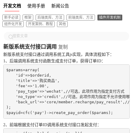
开发文档
使用手册
新闻公告
新手必读
框架
后端类库、方法
前端类库、方法
插件开发机制
组件化开发
开发案例、教程
其他
新版系统支付接口调用
复制
新版系统支付接口通过调用系统工具js实现，具体流程如下：
1、后端调用系统支付函数生成支付订单，获得订单ID：
$params=array(

    'id'=>$orderid,

    'title'=>'购买商品',

    'fee'=>'1.00',

    'pay_type'=>'wechat',//可选，此项作用为指定支付方式

    'no_type'=>'credit',//可选，此项作用为指定不允许使用哪
    'back_url'=>'core/member.recharge/pay_res
);

$payid=cfc('pay')->create_pay_order($params);
2、前端根据支付订单ID调用系统支付接口发起支付：