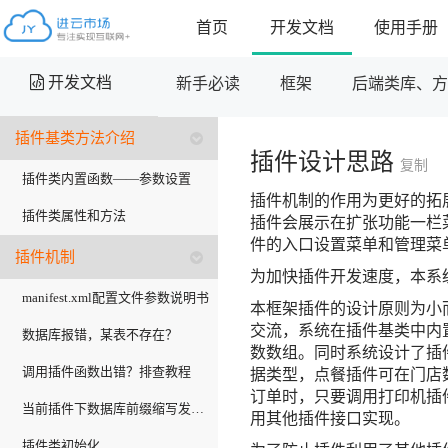
首页
开发文档
使用手册
开发文档
新手必读
框架
后端类库、
插件基类方法介绍
插件设计思路
复制
插件类内置函数——参数设置
插件机制的作用为更好的拓展系
插件类属性和方法
插件会展示在扩张功能一栏
件的入口设置菜单和管理菜
插件机制
为加快插件开发速度，本系
manifest.xml配置文件参数说明书
本框架插件的设计原则为小
交流，系统在插件基类中内置
数据库报错，某表不存在？
数数组。同时系统设计了插
调用插件函数出错？排查教程
据类型，点餐插件可在门店
订单时，只要调用打印机插
当前插件下数据库前缀缩写发：$this->pdo
用其他插件接口实现。
插件类初始化