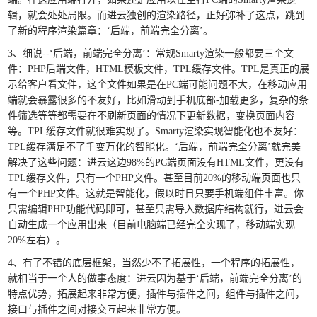
辑，就会处处局限。而进云独创的渲染路径，正好弥补了这点，跳到
了新的程序渲染篇章：‘后端，前端完全分离’。
3、细说--‘后端，前端完全分离’：常规Smarty渲染一般都要三个文
件：PHP后端文件，HTML模板文件，TPL缓存文件。TPL是真正的展
示给客户看文件，这个文件如果是在PC端可能问题不大，在移动应用
端就会暴露很多的不友好，比如滑动到手机底部-加载更多，复杂的条
件筛选等等都需要在不刷新页面的情况下更新数据，变换页面内容
等。TPL缓存文件就很难实现了。Smarty渲染实现智能化也不友好：
TPL缓存满足不了千变万化的智能化。‘后端，前端完全分离’就完美
解决了这些问题：进云这边98%的PC端页面没有HTML文件，更没有
TPL缓存文件，只有一个PHP文件。甚至目前20%的移动端页面也只
有一个PHP文件。这就是智能化，假以时日只要手机端组件丰富。你
只需编辑PHP功能代码即可，甚至只需导入数据库结构就行，进云会
自动生成一个应用出来（目前电脑端已经完全实现了，移动端实现
20%左右）。
4、有了不错的底层框架，当然少不了拓展性，一个程序的拓展性，
就相当于一个人的做事态度：进云因为基于‘后端，前端完全分离’的
特点优势，拓展起来非常方便，插件与插件之间，组件与插件之间，
接口与插件之间对接交互起来非常方便。