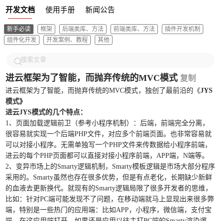
开发文档
使用手册
新闻公告
新手必读
框架
后端类库、方法
前端类库、方法
插件开发机制
组件化开发
开发案例、教程
其他
进云框架为了智能，而抛弃传统的MVC模式
复制
进云框架为了智能，而抛弃传统的MVC模式，独创了最前沿的《
JYS
模式》
进云JYS模式的几个特点：
1、页面加载逻辑前卫（参考小程序机制）：后端，前端完全分离，
很容易就实现一个后端PHP文件，对应多个前端页面。也非常容易就
可以对接小程序。无需单独写一个PHP文件来传数据给小程序前端，
进云的每个PHP页面都可以直接对接小程序前端，APP端，N端等。
2、变异市场上的Smarty逻辑机制，Smarty模板逻辑是市场大部分程序
采用的。Smarty虽然也存在很多优势，但是有点老化，长期缺少新鲜
的血液去更新换代。就现有的Smarty逻辑局限了很多开发者的思维，
比如：针对PC端可能发现不了问题，在移动端就马上显现出来很多弊
端，特别是一些热门的应用端：比如APP，小程序，微信端，支付宝
端。在这应用端打开，如果还是应用以往主打PC端的Smarty渲染逻